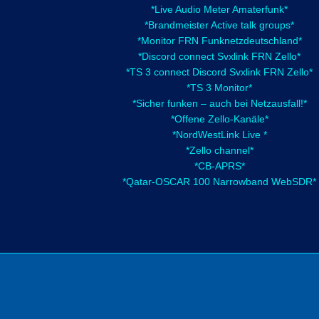
*Live Audio Meter Amaterfunk*
*Brandmeister Active talk groups*
*Monitor FRN Funknetzdeutschland*
*Discord connect Svxlink FRN Zello*
*TS 3 connect Discord Svxlink FRN Zello*
*TS 3 Monitor*
*Sicher funken – auch bei Netzausfall!*
*Offene Zello-Kanäle*
*NordWestLink Live *
*Zello channel*
*CB-APRS*
*Qatar-OSCAR 100 Narrowband WebSDR*